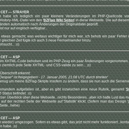
6 CET --- STRAYER
en habe ich lediglich ein paar kleinere Veränderungen im PHP-Quellcode v
 History-XML-Datei von den '
BZFlag Wiki Seiten
' in diese Webseite. Die auf diese
nden automatisch nach Änderungen der Originaldatei geprüft.
ist nur auf englisch verfügbar...
etwas gemacht, was weitaus wichtiger für mich war...ich behob ein paar Fehler 
ur gleichen Zeit fügte ich auch 3 neue Fernsehsender hinzu.
ehsucht... :o)
 CET --- ASP
er im XHTML-Code behoben und im PHP-Zeug ein paar Änderungen vorgenommen..
o ziemlich jede Seite XHTML- und CSS-valide zu sein... ;o)
berschrift erkennt:
 Despair" ist freigegeben! - 17. Januar 2005, 21:08 UTC durch timriker
'
genug um meine BZFlag-Skripte insofern zu ändern, dass sie nun auch die Serverv
mandem aufgefallen ist...aber es gibt inzwischen eine neue Rubrik, genannt '
S
'-Status befindet. :o)
 kurzer Überblick über diese Webseite...nichts Besonderes...aber ich hatte Lust das
f der rechten Seite der Webseite auf 'Statistik' klickt. (Sofern man das Design 'ge
 Seite...hehe)
 CET --- ASP
 wieder) umgezogen. Sofern es etwas gibt, das jetzt nicht mehr funktioniert...kont
n habe. ;o)