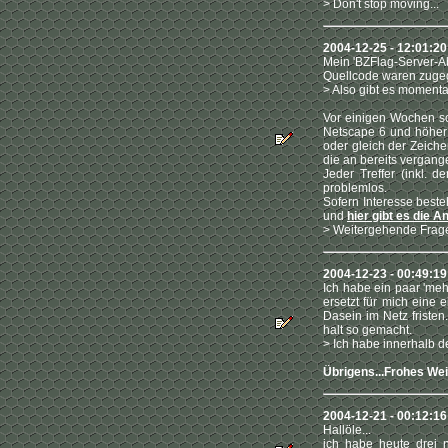
> Don't stop moving...
2004-12-25 - 12:01:2
Mein 'BZFlag-Server-Ab
Quellcode waren zugeg
> Also gibt es momentan
Vor einigen Wochen sch
Netscape 6 und höher 
oder gleich der Zeiche
die an bereits vergan
Jeder Treffer (inkl. d
problemlos.
Sofern Interesse best
und
hier gibt es die A
> Weitergehende Fragen
2004-12-23 - 00:49:1
Ich habe ein paar 'me
ersetzt für mich eine
Dasein im Netz fristen
halt so gemacht.
> Ich habe innerhalb de
Übrigens...Frohes We
2004-12-21 - 00:12:16
Hallöle...
ich habe heute drei ne