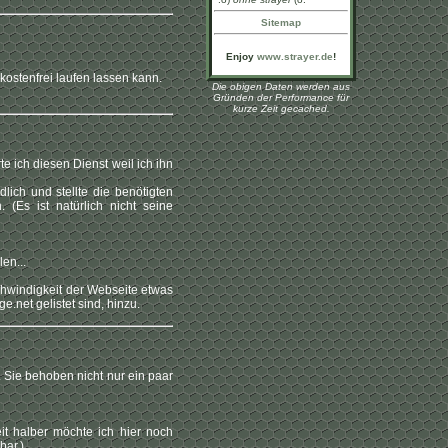
Sitemap
Enjoy
www.strayer.de
!
kostenfrei laufen lassen kann.
Die obigen Daten werden aus
Gründen der Performance für
kurze Zeit gecached.
te ich diesen Dienst weil ich ihn
lich und stellte die benötigten
(Es ist natürlich nicht seine
en...
hwindigkeit der Webseite etwas
e.net gelistet sind, hinzu.
. Sie behoben nicht nur ein paar
it halber möchte ich hier noch
bar.)