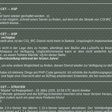
 CET --- ASP
.
at
' kann wieder gechattet werden. :o)
s mir möglich, schnell einen Server zu finden, auf dem ich die Skripte von CGI:IRC 
wirklich klasse...
 CET --- ASP
r verfügbar
estellt ahst, ist der CGI_IRC-Dienst nicht mehr in Betrieb. Ursprünglich implementier
h nicht in der Lage dies zu hosten, allerdings war
BeZee aka LuZeeFa
so freund
ebspace zur Verfügung. Unglücklicherweise kann er dies nicht weiterhin tun. 
..es waren 'höhere Mächte' ;o]) An dieser Stelle:
ereitstellung während der letzten Jahre!
, um eine andere Möglichkeit zu finden, diesen Dienst wieder zur Verfügung zu stell
 habe ich kleinere Dinge am PHP-Code gemacht: Ich erhöhte die Ausführungsgesc
) und fügte eine Übersicht aller an BZFlag arbeitenden Entwickler, die bei sourceforg
1 CET --- STRAYER
 Maybe" ist freigegeben! - 18. März 2005, 10:58 UTC durch timriker
i(!) Monate gedauert und die BZFlag-Entwickler brachten eine neue Version heraus
ügten zudem auch ein paar neue Features hinzu!
o)
ie 2.0.x-Server die älteren 1.10.x-Server langsam abzulösen. Der Vollständigke
h immer auf 1.7.x-Servern spielen kann. (Mindestens einer ist noch immer verfüg