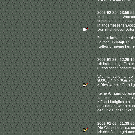
2005-02-20 - 03:56:5
In the letzten Woch
implementierte ich die
in angemessenen Abstä
Der Inhalt dieser Datei 
Zudem habe ich heute 
Sektion '
TVinfo|DE
'. Z
...alles für meine Ferns
2005-01-27 - 12:26:16
Ich habe einige Fehl
> Inzwischen scheint s
Wie man schon an der Ü
'
BZFlag 2.0.0 "Falcor's
> Dies war mir Grund 
Keine Ahnung ob es je
traditionellen 'Beta-Test
> Es ist lediglich ein
anschauen, wenn man au
der Link auf der linken
2005-01-06 - 21:38:50
Die Webseite ist (schon
ich den Fehler gefunde