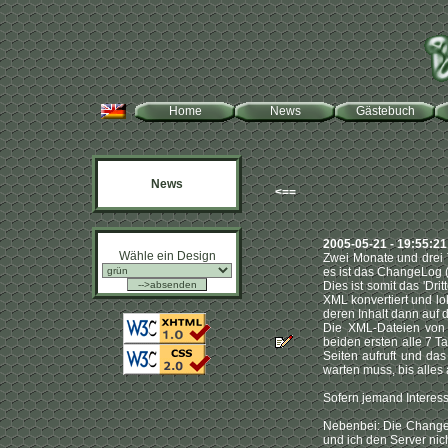
Home
News
Gästebuch
News
<==
2005-05-21 - 19:55:2
Wähle ein Design
Zwei Monate und drei 
es ist das ChangeLog (
Dies ist somit das 'Dritt
XML konvertiert und l
deren Inhalt dann auf 
Die XML-Dateien von 
beiden ersten alle 7 T
Seiten aufruft und das
warten muss, bis alles 
Sofern jemand Interes
Nebenbei: Die Change
und ich den Server nich