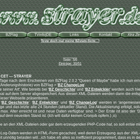
BZFlag
TVinfo|DE
Links
Kontakt
Xtra Z
Teste doch mal meine BZstats-Seite...!
Seite: 3/6
Einträge: 30/51
1 CET --- STRAYER
Tage nach dem Erscheinen von BZFlag 2.0.2 "Queen of Maybe" habe ich nun erneu
Änderungshistorie) von BZFlag > '
BZ ChangeLog
'.
e seiner Art'. Wie bereits bei '
BZ Geschichte
' und '
BZ Entwickler
' werden auch hie
okal auf dem Server abgespeichert. Aus diesen XML-Dateien werden dann die ents
dieser Webseite präsentieren.
'
BZ Geschichte
', '
BZ Entwickler
' und '
BZ ChangeLog
' werden in 'angemessene
age und das letzte alle 24 Stunden (aktueller Stand). Die Aktualisierung erfolgt, 
 max. Alter erreicht ist und neue Daten verfügbar sind. > Der Erste ist also der
auf dem neuesten Stand ist. (Ich will dafür keinen Cronjob opfern.) ;o)
se an den XML-Dateien oder gar dem erzeugenden PHP-Code hat, so soll er/sie mir
Log-Daten werden in HTML-Form gecached, weil deren Erzeugung aus der XML-
t unnötig belasten will...ich habe eh alles so ineffizient programmiert, dass es in d