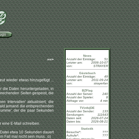
eugs
News
==>
Anzahl der Einträge:
51
Letzter am:
2006-10-07
von:
STRAYER
Gästebuch
Anzahl der Einträge:
49
t wieder etwas hinzugefügt ...
Letzter am:
2011-09-24
von:
strayerfan
r die Daten heruntergeladen, in
BZFlag
prechenden Seiten gespeist, die
Anzahl der Server:
240
Anzahl der Spieler:
8
Abfrage vor:
4 min
n Intervallen' aktualisiert; die
sobald jemand die entsprechenden
TVinfo|DE
 'Dumme', der die paar Sekunden
Anzahl der Sender:
133
Sendungen:
111643
Daten seit:
2026-07-24
Daten bis:
2026-08-21
 eine E-Mail schreiben.
Statistik
Datei etwa 10 Sekunden dauert
Besuche*:
???
Aufrufe*:
???
em Fall mal nicht sein muss. :o)
*:o)
ohne strayer
(o: