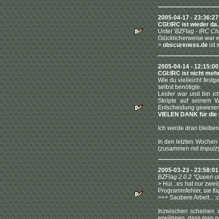
2005-04-17 - 23:36:27
CGI:IRC ist wieder da..
Unter '
BZFlag - IRC Ch
Glücklicherweise war e
>
obscureness.de
ist 
2005-04-14 - 12:15:00
CGI:IRC ist nicht meh
Wie du vielleicht festg
selbst benötigte.
Leider war und bin ic
Skripte auf seinem W
Entscheidung gewesen!.
VIELEN DANK für die B
Ich werde dran bleiben
In den letzten Wochen
(zusammen mit
Impulz
2005-03-23 - 23:58:0
BZFlag 2.0.2 "Queen of
> Hui...es hat nur zwe
Programmfehler, sie f
>>> Saubere Arbeit... ;
Inzwischen scheinen d
erwähnen, dass man noc