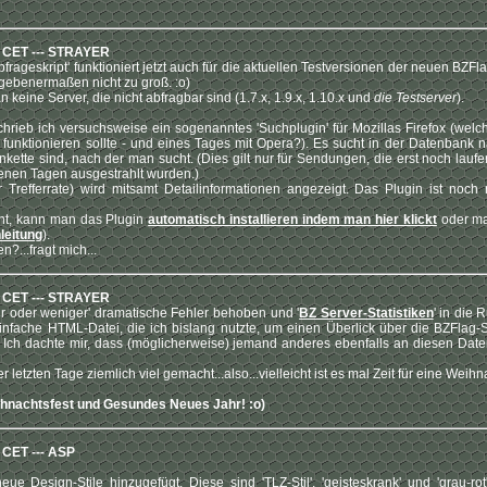
0 CET --- STRAYER
frageskript' funktioniert jetzt auch für die aktuellen Testversionen der neuen BZ
ebenermaßen nicht zu groß. :o)
 keine Server, die nicht abfragbar sind (1.7.x, 1.9.x, 1.10.x und
die Testserver
).
rieb ich versuchsweise ein sogenanntes 'Suchplugin' für Mozillas Firefox (welch
funktionieren sollte - und eines Tages mit Opera?). Es sucht in der Datenbank n
nkette sind, nach der man sucht. (Dies gilt nur für Sendungen, die erst noch lauf
genen Tagen ausgestrahlt wurden.)
er Trefferrate) wird mitsamt Detailinformationen angezeigt. Das Plugin ist noch r
eht, kann man das Plugin
automatisch installieren indem man hier klickt
oder ma
nleitung
).
?...fragt mich...
9 CET --- STRAYER
hr oder weniger' dramatische Fehler behoben und '
BZ Server-Statistiken
' in die R
 einfache HTML-Datei, die ich bislang nutzte, um einen Überlick über die BZFlag
. Ich dachte mir, dass (möglicherweise) jemand anderes ebenfalls an diesen Daten 
r letzten Tage ziemlich viel gemacht...also...vielleicht ist es mal Zeit für eine Weih
ihnachtsfest und Gesundes Neues Jahr! :o)
 CET --- ASP
ue Design-Stile hinzugefügt. Diese sind 'TLZ-Stil', 'geisteskrank' und 'grau-ro