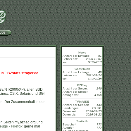
eugs
News
Anzahl der Einträge:
51
Letzter am:
2006-10-07
von:
STRAYER
Gästebuch
Anzahl der Einträge:
49
HAT:
BZstats.strayer.de
Letzter am:
2011-09-24
von:
strayerfan
BZFlag
Anzahl der Server:
240
5/98/NT/2000/XP), allen BSD
Anzahl der Spieler:
7
nux, OS X, Solaris und SGI
Abfrage vor:
4 min
en. Der Zusammenhalt in der
TVinfo|DE
Anzahl der Sender:
133
Sendungen:
111731
Daten seit:
2026-07-25
Daten bis:
2026-08-22
Statistik
n Seiten my.bzflag.org und
Besuche*:
???
eugs - Firefox
' gerne mal
Aufrufe*:
???
*:o)
ohne strayer
(o: