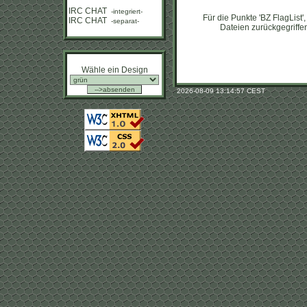
IRC CHAT
-integriert-
Für die Punkte 'BZ FlagList'
IRC CHAT
-separat-
Dateien zurückgegriffen,
Wähle ein Design
2026-08-09 13:14:57 CEST