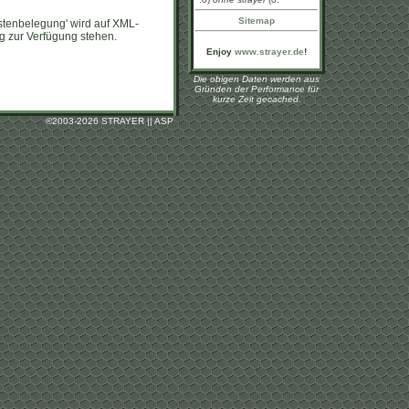
Sitemap
Tastenbelegung' wird auf XML-
ng zur Verfügung stehen.
Enjoy
www.strayer.de
!
Die obigen Daten werden aus
Gründen der Performance für
kurze Zeit gecached.
©
2003-2026 STRAYER || ASP