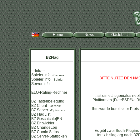
Home
News
Gästebuch
BZFlag
---Info---
Spieler Info
-Server-
BITTE NUTZE DEN N
Spieler Info
-Spieler-
Server Info
ELO-Rating-Rechner
...ist ein echt geniales n
Plattformen (FreeBSD/NetB
BZ Tastenbelegung
BZ Client
-Befehle-
Ihm wurde bereits der Preis 
BZ Server
-Optionen-
BZ FlagList
BZ Geschichte|EN
BZ Entwickler
BZ ChangeLog
Es gibt zwei
Such-Plugins
BZ Comic-Strips
fortix.bzflag.org nach BZ
BZ Server-Statistiken