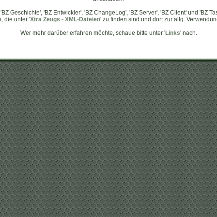
, 'BZ Geschichte', 'BZ Entwickler', 'BZ ChangeLog', 'BZ Server', 'BZ Client' und 'BZ 
 die unter '
Xtra Zeugs - XML-Dateien
' zu finden sind und dort zur allg. Verwendu
Wer mehr darüber erfahren möchte, schaue bitte unter '
Links
' nach.