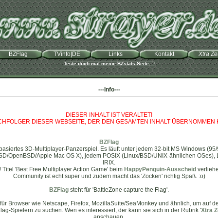
BZFlag
TVinfo|DE
Links
Kontakt
Xtra Z
Teste doch mal meine BZstats-Seite...!
---Info---
DIESER INHALT IST VERALTET!
ACHFOLGER DIESER WEBSEITE, DER DEN GESAMTEN INHALT ÜBERNOMMEN 
BZFlag
etzbasiertes 3D-Multiplayer-Panzerspiel. Es läuft unter jedem 32-bit MS Windows (9
SD/OpenBSD/Apple Mac OS X), jedem POSIX (Linux/BSD/UNIX-ähnlichen OSes), Li
IRIX.
/ Titel 'Best Free Multiplayer Action Game' beim
HappyPenguin-Ausscheid
verlieh
Community ist echt super und zudem macht das 'Zocken' richtig Spaß. :o)
BZFlag
steht für 'BattleZone capture the Flag'.
für Browser wie Netscape, Firefox, MozillaSuite/SeaMonkey und ähnlich, um auf de
Flag-Spielern zu suchen. Wen es interessiert, der kann sie sich in der Rubrik '
Xtra Z
anschauen.