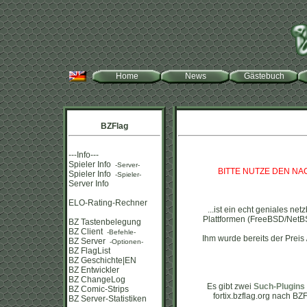
Home
News
Gästebuch
BZFlag
---Info---
Spieler Info
-Server-
BITTE NUTZE DEN N
Spieler Info
-Spieler-
Server Info
ELO-Rating-Rechner
...ist ein echt geniales n
Plattformen (FreeBSD/NetB
BZ Tastenbelegung
BZ Client
-Befehle-
Ihm wurde bereits der Preis 
BZ Server
-Optionen-
BZ FlagList
BZ Geschichte|EN
BZ Entwickler
BZ ChangeLog
Es gibt zwei
Such-Plugins
BZ Comic-Strips
fortix.bzflag.org nach BZ
BZ Server-Statistiken