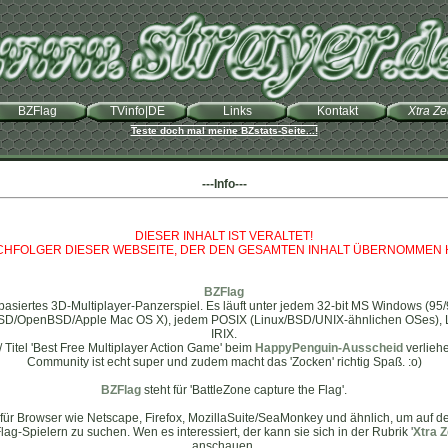
BZFlag
TVinfo|DE
Links
Kontakt
Xtra Z
Teste doch mal meine BZstats-Seite...!
---Info---
DIESER INHALT IST VERALTET!
ACHFOLGER DIESER WEBSEITE, DER DEN GESAMTEN INHALT ÜBERNOMMEN 
BZFlag
etzbasiertes 3D-Multiplayer-Panzerspiel. Es läuft unter jedem 32-bit MS Windows (9
SD/OpenBSD/Apple Mac OS X), jedem POSIX (Linux/BSD/UNIX-ähnlichen OSes), Li
IRIX.
/ Titel 'Best Free Multiplayer Action Game' beim
HappyPenguin-Ausscheid
verlieh
Community ist echt super und zudem macht das 'Zocken' richtig Spaß. :o)
BZFlag
steht für 'BattleZone capture the Flag'.
für Browser wie Netscape, Firefox, MozillaSuite/SeaMonkey und ähnlich, um auf de
Flag-Spielern zu suchen. Wen es interessiert, der kann sie sich in der Rubrik '
Xtra Z
anschauen.