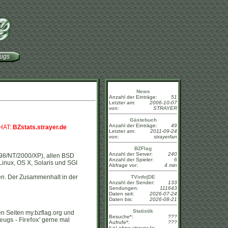
eugs
News
Anzahl der Einträge:
51
Letzter am:
2006-10-07
von:
STRAYER
Gästebuch
Anzahl der Einträge:
49
HAT:
BZstats.strayer.de
Letzter am:
2011-09-24
von:
strayerfan
BZFlag
Anzahl der Server:
240
5/98/NT/2000/XP), allen BSD
Anzahl der Spieler:
6
nux, OS X, Solaris und SGI
Abfrage vor:
4 min
en. Der Zusammenhalt in der
TVinfo|DE
Anzahl der Sender:
133
Sendungen:
111643
Daten seit:
2026-07-24
Daten bis:
2026-08-21
Statistik
n Seiten my.bzflag.org und
Besuche*:
???
eugs - Firefox
' gerne mal
Aufrufe*:
???
*:o)
ohne strayer
(o: