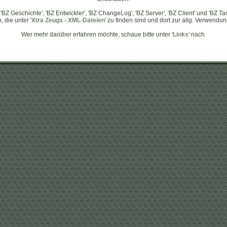
, 'BZ Geschichte', 'BZ Entwickler', 'BZ ChangeLog', 'BZ Server', 'BZ Client' und 'BZ 
 die unter '
Xtra Zeugs - XML-Dateien
' zu finden sind und dort zur allg. Verwendu
Wer mehr darüber erfahren möchte, schaue bitte unter '
Links
' nach.