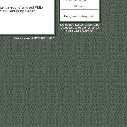
Sitemap
Tastenbelegung' wird auf XML-
ng zur Verfügung stehen.
Enjoy
www.strayer.de
!
Die obigen Daten werden aus
Gründen der Performance für
kurze Zeit gecached.
©
2003-2026 STRAYER || ASP